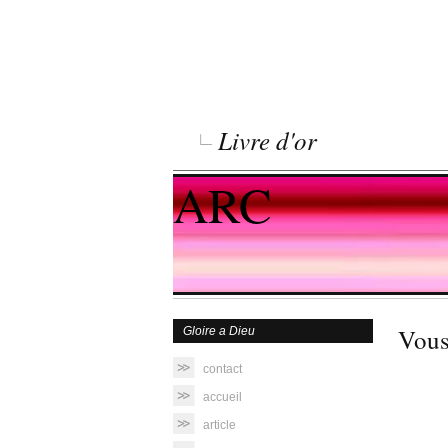
Livre d'or
ARC
Vous 
Gloire a Dieu
contact
accueil
article