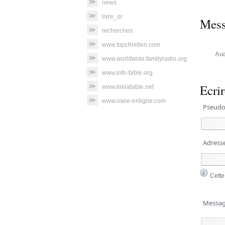
news
livre_or
Mess
recherches
www.topchretien.com
Auc
www.worldwide.familyradio.org
www.info-bible.org
Ecri
www.lirelabible.net
www.osee-enligne.com
Pseudo
Adresse 
Cette
Messag